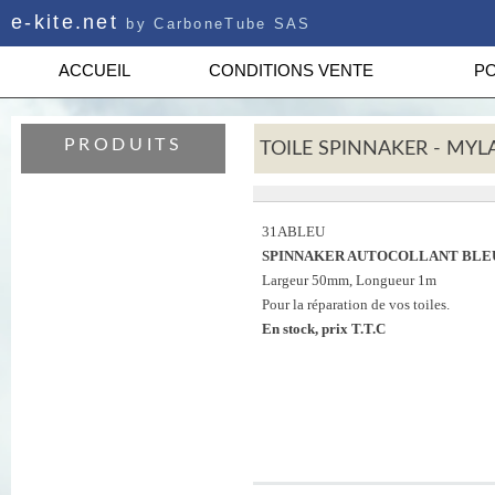
e-kite.net
by CarboneTube SAS
ACCUEIL
CONDITIONS VENTE
PO
PRODUITS
TOILE SPINNAKER - MYL
31ABLEU
SPINNAKER AUTOCOLLANT BLEU
Largeur 50mm, Longueur 1m
Pour la réparation de vos toiles.
En stock, prix T.T.C