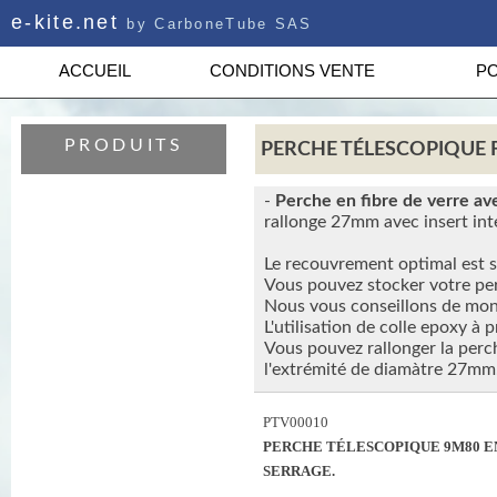
e-kite.net
by CarboneTube SAS
ACCUEIL
CONDITIONS VENTE
PO
PRODUITS
PERCHE TÉLESCOPIQUE F
-
Perche en fibre de verre av
rallonge 27mm avec insert int
Le recouvrement optimal est s
Vous pouvez stocker votre pe
Nous vous conseillons de mont
L'utilisation de colle epoxy à p
Vous pouvez rallonger la perc
l'extrémité de diamàtre 27mm
PTV00010
PERCHE TÉLESCOPIQUE 9M80 EN
SERRAGE.