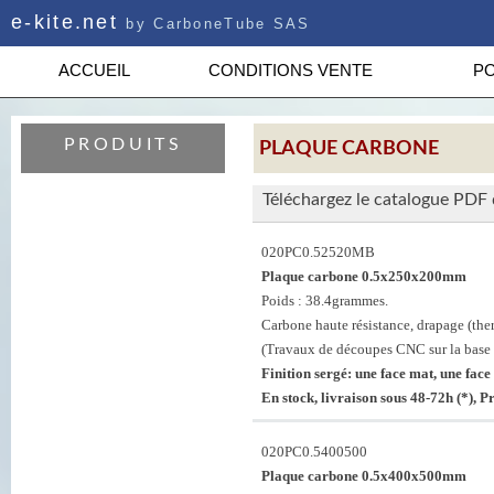
e-kite.net
by CarboneTube SAS
ACCUEIL
CONDITIONS VENTE
PO
PRODUITS
PLAQUE CARBONE
Téléchargez le catalogue PDF
020PC0.52520MB
Plaque carbone 0.5x250x200mm
Poids : 38.4grammes.
Carbone haute résistance, drapage (th
(Travaux de découpes CNC sur la base 
Finition sergé: une face mat, une face 
En stock, livraison sous 48-72h (*), 
020PC0.5400500
Plaque carbone 0.5x400x500mm