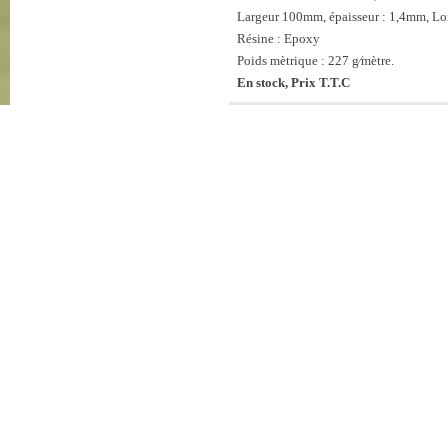
Largeur 100mm, épaisseur : 1,4mm, L
Résine : Epoxy
Poids mètrique : 227 g⁄mètre.
En stock, Prix T.T.C