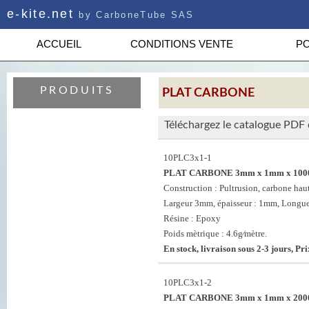
e-kite.net
by CarboneTube SAS
ACCUEIL
CONDITIONS VENTE
PO
PRODUITS
PLAT CARBONE
Téléchargez le catalogue PDF
10PLC3x1-1
PLAT CARBONE 3mm x 1mm x 10
Construction : Pultrusion, carbone haut
Largeur 3mm, épaisseur : 1mm, Longu
Résine : Epoxy
Poids mètrique : 4.6g⁄mètre.
En stock, livraison sous 2-3 jours, Pri
10PLC3x1-2
PLAT CARBONE 3mm x 1mm x 20