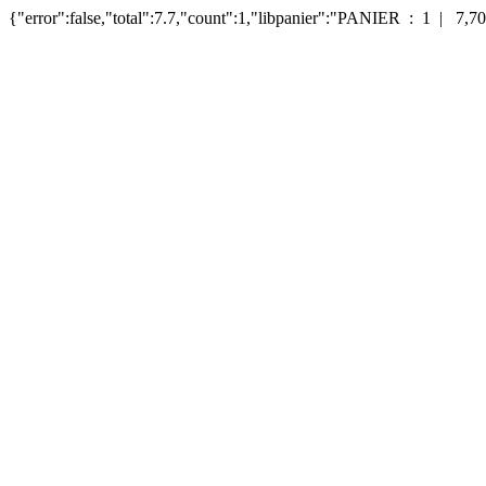
{"error":false,"total":7.7,"count":1,"libpanier":"PANIER : 1 | 7,70